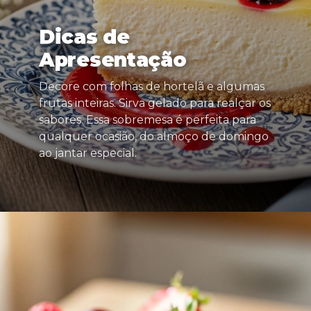
Dicas de
Apresentação
Decore com folhas de hortelã e algumas
frutas inteiras. Sirva gelado para realçar os
sabores. Essa sobremesa é perfeita para
qualquer ocasião, do almoço de domingo
ao jantar especial.