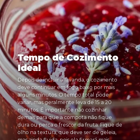
Tempo de Cozimento
Ideal
Depois de incluir a lavanda, o cozimento
deve continuar em fogo baixo por mais
alguns minutos. O tempo total pode
variar, mas geralmente leva de 15 a 20
minutos. É importante não cozinhar
demais para que a compota não fique
dura ou perca o frescor da fruta. Fique de
olho na textura, que deve ser de geleia,
mas ainda fluida, pois ela firmará mais