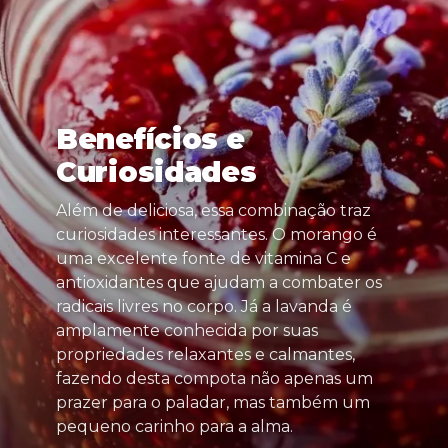
Benefícios e
Curiosidades
Além de deliciosa, essa combinação traz
curiosidades interessantes. O morango é
uma excelente fonte de vitamina C e
antioxidantes que ajudam a combater os
radicais livres no corpo. Já a lavanda é
amplamente conhecida por suas
propriedades relaxantes e calmantes,
fazendo desta compota não apenas um
prazer para o paladar, mas também um
pequeno carinho para a alma.