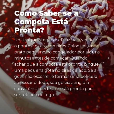
Como Saber se a
Compota Está
Pronta?
Um truque simples e eficaz para verificar
o ponto é o teste do pires. Coloque um
prato pequeno no congelador por alguns
minutos antes de começar. Quando
achar que a compota está pronta, pingue
uma pequena gota no pires gelado. Se a
gota não escorrer e formar uma película
ao passar o dedo, sua geleia atingiu a
consistência perfeita e está pronta para
ser retirada do fogo.