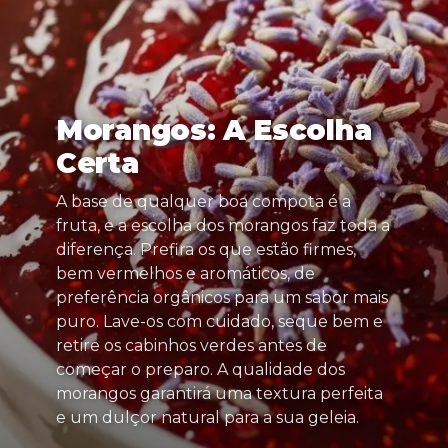
Morangos: A Escolha
Certa
A base de qualquer boa compota é a
fruta, e a escolha dos morangos faz toda a
diferença. Prefira os que estão firmes,
bem vermelhos e aromáticos, de
preferência orgânicos para um sabor mais
puro. Lave-os com cuidado, seque bem e
retire os cabinhos verdes antes de
começar o preparo. A qualidade dos
morangos garantirá uma textura perfeita
e um dulçor natural para a sua geleia.