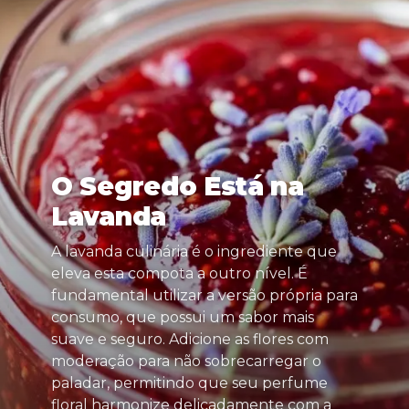
O Segredo Está na
Lavanda
A lavanda culinária é o ingrediente que
eleva esta compota a outro nível. É
fundamental utilizar a versão própria para
consumo, que possui um sabor mais
suave e seguro. Adicione as flores com
moderação para não sobrecarregar o
paladar, permitindo que seu perfume
floral harmonize delicadamente com a