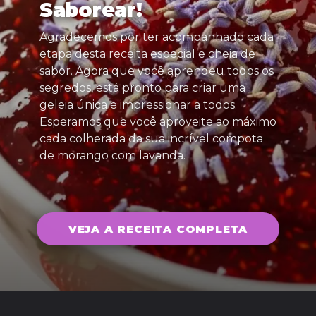
Saborear!
Agradecemos por ter acompanhado cada
etapa desta receita especial e cheia de
sabor. Agora que você aprendeu todos os
segredos, está pronto para criar uma
geleia única e impressionar a todos.
Esperamos que você aproveite ao máximo
cada colherada da sua incrível compota
de morango com lavanda.
VEJA A RECEITA COMPLETA