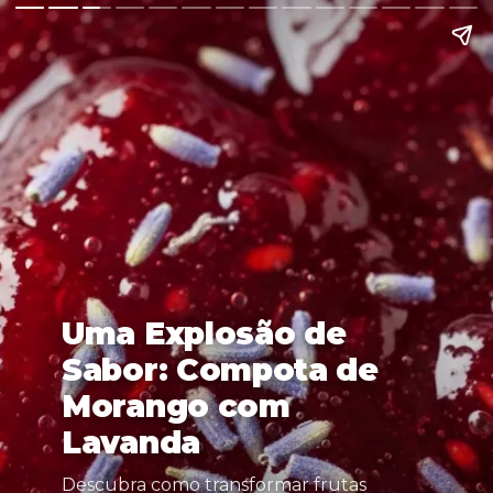
Uma Explosão de
Sabor: Compota de
Morango com
Lavanda
Descubra como transformar frutas