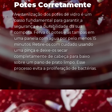
Potes Corretamente
A esterilização dos potes de vidro é um
passo fundamental para garantir a
segurança e a durabilidade da sua
compota. Ferva os potes e as tampas em
uma panela com água por pelo menos 15
minutos. Retire-os com cuidado usando
uma pinça e deixe-os secar
completamente de cabeça para baixo
sobre um pano de prato limpo. Esse
processo evita a proliferação de bactérias.