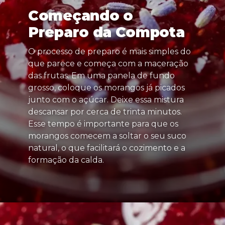
Começando o
Preparo da Compota
O processo de preparo é mais simples do
que parece e começa com a maceração
das frutas. Em uma panela de fundo
grosso, coloque os morangos já picados
junto com o açúcar. Deixe essa mistura
descansar por cerca de trinta minutos.
Esse tempo é importante para que os
morangos comecem a soltar o seu suco
natural, o que facilitará o cozimento e a
formação da calda.