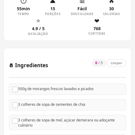
⏱
👤
📊
🔥
55min
15
Fácil
30
TEMPO
PORÇÕES
DIFICULDADE
CALORIAS
⭐
❤
4.9 / 5
768
CURTIDAS
AVALIAÇÃO
0
/ 5
Limpar
🧂 Ingredientes
500g de morangos frescos lavados e picados
3 colheres de sopa de sementes de chia
3 colheres de sopa de mel, açúcar demerara ou adoçante
culinário