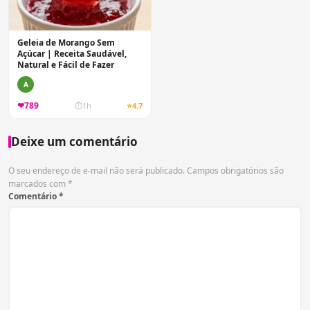
Geleia de Morango Sem
Açúcar | Receita Saudável,
Natural e Fácil de Fazer
A
❤
789
⏱
1h
⭐
4.7
Deixe um comentário
O seu endereço de e-mail não será publicado.
Campos obrigatórios são
marcados com
*
Comentário
*