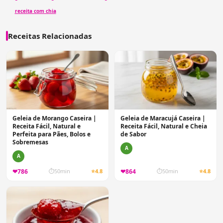
receita com chia
Receitas Relacionadas
Geleia de Morango Caseira |
Geleia de Maracujá Caseira |
Receita Fácil, Natural e
Receita Fácil, Natural e Cheia
Perfeita para Pães, Bolos e
de Sabor
Sobremesas
A
A
❤
786
❤
864
⏱
50min
⭐
4.8
⏱
50min
⭐
4.8