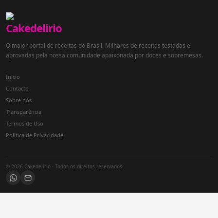
O maior portal de receitas do Brasil. Milhares de receitas testadas e
aprovadas pela nossa comunidade apaixonada por doces e sobremesas.
Ínicio
Contacto
Sobre nós
Transparência
Termos de Uso
Política de Privacidade
© 2026 Cakedelirio · Todos os direitos reservados