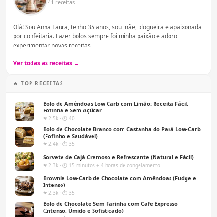
41 receitas
Olá! Sou Anna Laura, tenho 35 anos, sou mãe, blogueira e apaixonada
por confeitaria. Fazer bolos sempre foi minha paixão e adoro
experimentar novas receitas…
Ver todas as receitas →
🔥 TOP RECEITAS
Bolo de Amêndoas Low Carb com Limão: Receita Fácil,
Fofinha e Sem Açúcar
❤ 2.5k · ⏱ 40
Bolo de Chocolate Branco com Castanha do Pará Low-Carb
(Fofinho e Saudável)
❤ 2.4k · ⏱ 35
Sorvete de Cajá Cremoso e Refrescante (Natural e Fácil)
❤ 2.3k · ⏱ 15 minutos + 4 horas de congelamento
Brownie Low-Carb de Chocolate com Amêndoas (Fudge e
Intenso)
❤ 2.3k · ⏱ 35
Bolo de Chocolate Sem Farinha com Café Expresso
(Intenso, Úmido e Sofisticado)