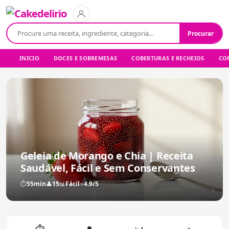
Buscar:
Procurar
INICIO
DOCES E SOBREMESAS
COBERTURAS E RECHEIOS
COM
Geleia de Morango e Chia | Receita
Saudável, Fácil e Sem Conservantes
⏱
55min
👤
15
📊
Fácil
⭐
4.9/5