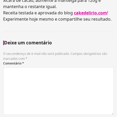
xícara de cacau, aumente a manteiga para 120g e
mantenha o restante igual.
Receita testada e aprovada do blog
cakedelirio.com
!
Experimente hoje mesmo e compartilhe seu resultado.
Deixe um comentário
O seu endereço de e-mail não será publicado.
Campos obrigatórios são
marcados com
*
Comentário
*