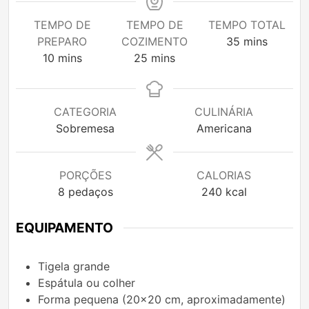
TEMPO DE
TEMPO DE
TEMPO TOTAL
minutes
PREPARO
COZIMENTO
35
mins
minutes
minutes
10
mins
25
mins
CATEGORIA
CULINÁRIA
Sobremesa
Americana
PORÇÕES
CALORIAS
8
pedaços
240
kcal
EQUIPAMENTO
Tigela grande
Espátula ou colher
Forma pequena (20×20 cm, aproximadamente)