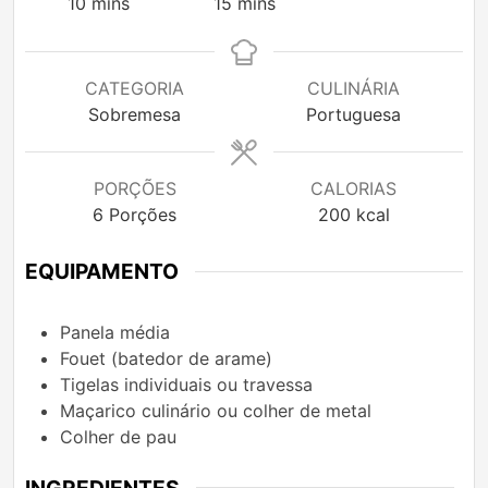
minutes
minutes
10
mins
15
mins
CATEGORIA
CULINÁRIA
Sobremesa
Portuguesa
PORÇÕES
CALORIAS
6
Porções
200
kcal
EQUIPAMENTO
Panela média
Fouet (batedor de arame)
Tigelas individuais ou travessa
Maçarico culinário ou colher de metal
Colher de pau
INGREDIENTES