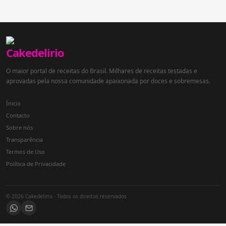
O maior portal de receitas do Brasil. Milhares de receitas testadas e
aprovadas pela nossa comunidade apaixonada por doces e sobremesas.
Ínicio
Contacto
Sobre nós
Transparência
Termos de Uso
Política de Privacidade
© 2026 Cakedelirio · Todos os direitos reservados