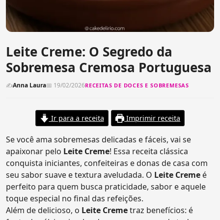
Leite Creme: O Segredo da
Sobremesa Cremosa Portuguesa
✍
Anna Laura
📅 19/02/2026
RECEITAS DE DOCES E SOBREMESAS
Ir para a receita
Imprimir receita
Se você ama sobremesas delicadas e fáceis, vai se
apaixonar pelo
Leite Creme
! Essa receita clássica
conquista iniciantes, confeiteiras e donas de casa com
seu sabor suave e textura aveludada. O
Leite Creme
é
perfeito para quem busca praticidade, sabor e aquele
toque especial no final das refeições.
Além de delicioso, o
Leite Creme
traz benefícios: é