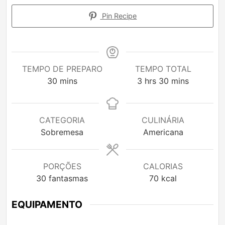
Pin Recipe
TEMPO DE PREPARO
TEMPO TOTAL
minutes
hours
minutes
30
mins
3
hrs
30
mins
CATEGORIA
CULINÁRIA
Sobremesa
Americana
PORÇÕES
CALORIAS
30
fantasmas
70
kcal
EQUIPAMENTO