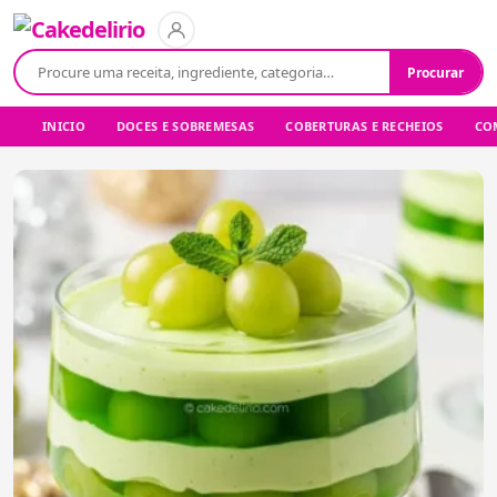
Buscar:
Procurar
INICIO
DOCES E SOBREMESAS
COBERTURAS E RECHEIOS
COM