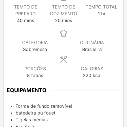
TEMPO DE
TEMPO DE
TEMPO TOTAL
hour
PREPARO
COZIMENTO
1
hr
minutes
minutes
40
mins
20
mins
CATEGORIA
CULINÁRIA
Sobremesa
Brasileira
PORÇÕES
CALORIAS
8
fatias
220
kcal
EQUIPAMENTO
Forma de fundo removível
batedeira ou fouet
Tigelas médias
Espátula