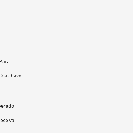
 Para
 é a chave
perado.
ece vai