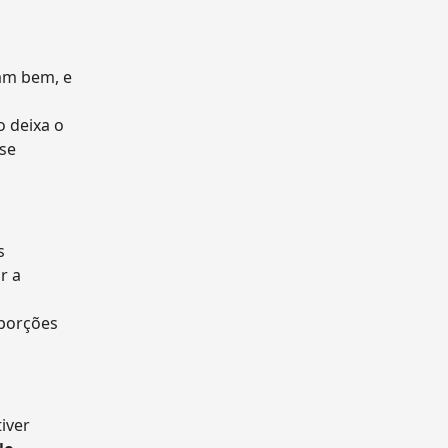
am bem, e
o deixa o
 se
s
r a
oporções
iver