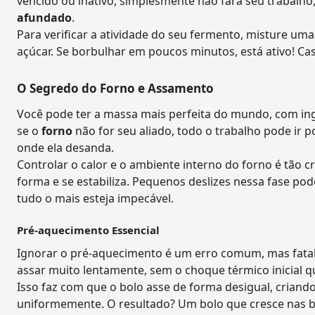
vencido ou inativo, simplesmente não fará seu trabalh
afundado
.
Para verificar a atividade do seu fermento, misture u
açúcar. Se borbulhar em poucos minutos, está ativo! Ca
O Segredo do Forno e Assamento
Você pode ter a massa mais perfeita do mundo, com in
se o
forno
não for seu aliado, todo o trabalho pode ir 
onde ela desanda.
Controlar o calor e o ambiente interno do forno é tão cr
forma e se estabiliza. Pequenos deslizes nessa fase p
tudo o mais esteja impecável.
Pré-aquecimento Essencial
Ignorar o pré-aquecimento é um erro comum, mas fatal!
assar muito lentamente, sem o choque térmico inicial q
Isso faz com que o bolo asse de forma desigual, criand
uniformemente. O resultado? Um bolo que cresce nas b