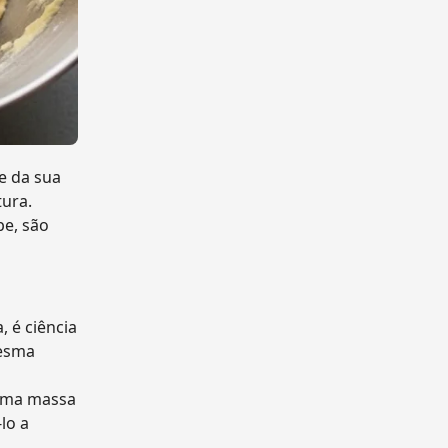
e da sua
tura.
pe, são
 é ciência
mesma
numa massa
lo a