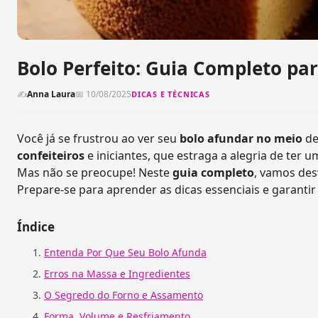
Bolo Perfeito: Guia Completo pa
✍
Anna Laura
📅 10/08/2025
DICAS E TÉCNICAS
Você já se frustrou ao ver seu
bolo afundar no meio
de
confeiteiros
e iniciantes, que estraga a alegria de ter 
Mas não se preocupe! Neste
guia completo
, vamos des
Prepare-se para aprender as dicas essenciais e garanti
Índice
Entenda Por Que Seu Bolo Afunda
Erros na Massa e Ingredientes
O Segredo do Forno e Assamento
Forma, Volume e Resfriamento