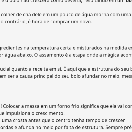
o, e o bolo não crescerá como deveria, resultando em um
bo
ma colher de chá dele em um pouco de água morna com uma 
so contrário, é hora de comprar um novo.
gredientes na temperatura certa e misturados na medida e
por água abaixo. O assamento é a etapa onde a mágica acon
ucial quanto a receita em si. É aqui que a estrutura do seu 
odem ser a causa principal do seu bolo afundar no meio, m
 Colocar a massa em um forno frio significa que ela vai c
ue impulsiona o crescimento.
o uma crosta antes que o centro tenha tempo de crescer
ordas e afunda no meio por falta de estrutura. Sempre pr