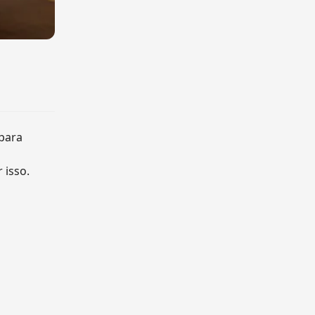
para
 isso.