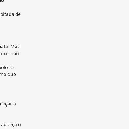
lo
pitada de
xata. Mas
tece – ou
bolo se
esmo que
omeçar a
é-aqueça o